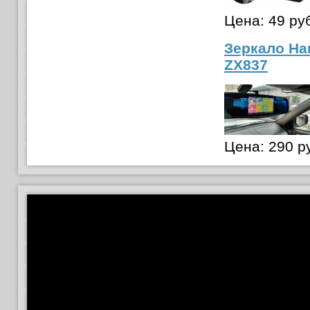
Цена:
49 ру
Зеркало На
ZX837
Цена:
290 р