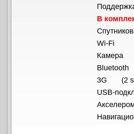
Поддержка
В комплек
Спутнико
Wi-Fi
Камера ф
Bluetoo
3G (2 s
USB-подк
Акселе
Навига