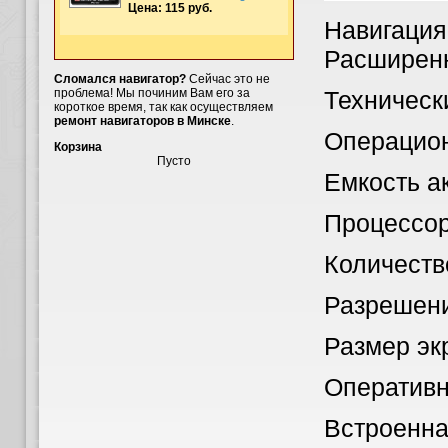
Цена: 115 руб.
Навигация
Расширенн
Сломался навигатор?
Сейчас это не
проблема! Мы починим Вам его за
Техническ
короткое время, так как осуществляем
ремонт навигаторов в Минске
.
Операцион
Корзина
Пусто
Емкость 
Процессор
Количест
Разрешени
Размер 
Оператив
Встроен