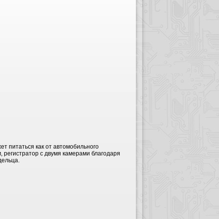
ет питаться как от автомобильного
м, регистратор c двумя камерами благодаря
дельца.